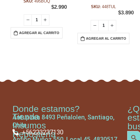
SKU:
495BOQ
$
2.990
SKU:
448TUL
$
3.890
AGREGAR AL CARRITO
AGREGAR AL CARRITO
Donde estamos?
¿Q
Tienda
es
Antupiren 8493 Peñalolen, Santiago,
Insumos
Chile
bu
+56223237130
Repostería
Anfión Muñoz 550, Local 45, 4830517