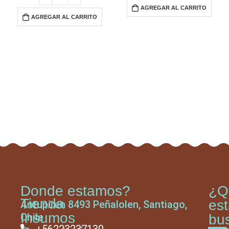
AGREGAR AL CARRITO
AGREGAR AL CARRITO
Donde estamos?
¿Q
Tienda
es
Antupiren 8493 Peñalolen, Santiago,
Insumos
Chile
bu
+56223237130