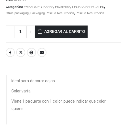
Categorías:
EMBALAJE Y BASES
,
Envoltorios
,
FECHAS ESPECIALES
,
Otros packaging
,
Packaging Pascua Resurreción
,
Pascua Resurreción
AGREGAR AL CARRITO
Ideal para decorar cajas
Color varía
Viene 1 paquete con 1 color, puede indicar que color
quiere.