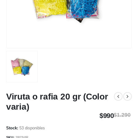
Viruta o rafia 20 gr (Color
varia)
$
990
$
1.290
53 disponibles
SKU:
2803VIR