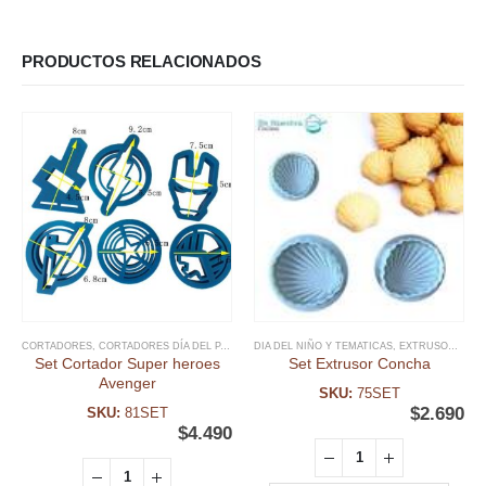
PRODUCTOS RELACIONADOS
CORTADORES
,
CORTADORES DÍA DEL PADRE
,
DIA DEL NIÑO Y TEMATICAS
DIA DEL NIÑO Y TEMATICAS
,
,
EXTRUSOR FONDANT
DÍA DEL PADRE
,
Set Cortador Super heroes
Set Extrusor Concha
Avenger
SKU:
75SET
$
2.690
SKU:
81SET
$
4.490